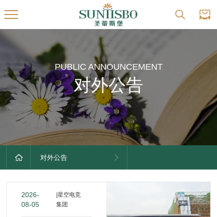
PUBLIC ANNOUNCEMENT
对外公告
对外公告
2026-
|星空电竞
08-05
集团