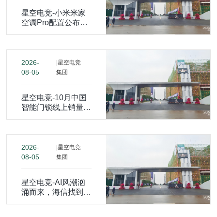
星空电竞-小米米家
空调Pro配置公布：
超大风量3分钟全屋
速冷暖
2026-
|星空电竞
08-05
集团
星空电竞-10月中国
智能门锁线上销量增
长83.1% 小米第一
梯队
2026-
|星空电竞
08-05
集团
星空电竞-AI风潮汹
涌而来，海信找到高
端旗舰电视新解法