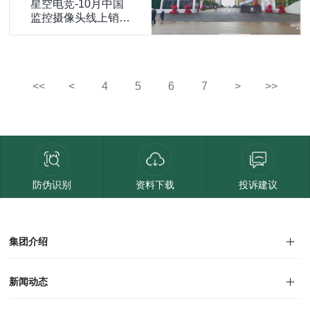
星空电竞-10月中国
监控摄像头线上销售
TOP10：小米拿下
双冠军
<<
<
4
5
6
7
>
>>
防伪识别
资料下载
投诉建议
集团介绍
防伪识别
企业文化
人才招聘
商学院
VR全景展厅
董事长介绍
星空电竞集团
新闻动态