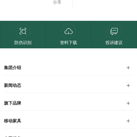
分享
防伪识别
资料下载
投诉建议
集团介绍
集团介绍
企业文化
人才招聘
商学院
VR全景展厅
董事长介绍
新闻动态
对外公告
家居资讯
旗下品牌
品牌文化
移动家具
迪尚
西瑞
洛斯
里奥
洛卡
美舍
新古典
纯美