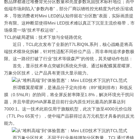
数品牌都通过堆叠背光分区数量和亮度参数巩固技术标杆地位；而中
低端市场则陷入“参数内卷”，部分厂商以牺牲控光精度为代价压缩成
本，导致消费者对Mini LED的认知停留在“分区数”表面，实际画质提
升有限。这种断层使得Mini LED技术难以真正下沉至主流价格带，市
场亟需一场“技术平权运动” 。
TCL的破局逻辑：技术下放与全链路优化
近日，TCL此次发布了全新的T7L和Q9L系列，核心战略是将高
端技术模块化拆解，针对性适配不同价位产品，而非单纯追求参数极
限。这一路径打破了行业“技术等级森严”的传统，其关键动作包括：
首先，显示技术单点突破到系统化升级。通过标配蝶翼星曜屏、
万象分区技术，让产品具有更强大显示能力。
所谓蝶翼星曜屏，是液晶分子定向排布（89°规则排布）和低反
膜（0.5%LR）的协同，将全屏反射率降至1.8%，解决环境光干扰问
题，并且华星的HVA屏幕是目前行业内原生对比最高的屏幕达到
7000:1。这一技术此前仅用于旗舰机型，此次下放至4000元价位段
（T7L Pro 65英寸），使中端产品获得过去万元机型才具备的抗反光
能力。
而万象分区技术，不同于行业单纯增加分区数量，TCL通过透镜