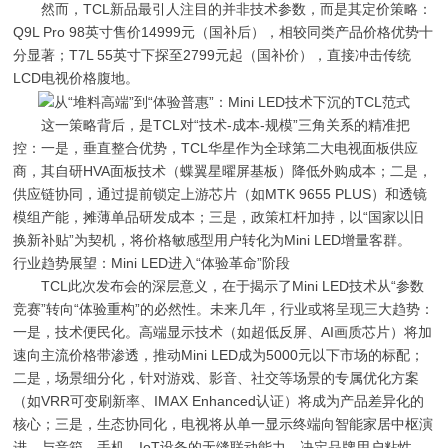
然而，TCL新品最引人注目的并非技术参数，而是其定价策略：
Q9L Pro 98英寸售价14999元（国补后），相较同类产品价格优势十
分显著；T7L 55英寸下探至2799元起（国补价），直接冲击传统
LCD电视价格腹地。
这一策略背后，是TCL对“技术-成本-规模”三角关系的精准把
控：一是，垂直整合优势，TCL华星作为全球第二大电视面板供应
商，其自研HVA面板技术（蝶翼星曜屏基板）降低外购成本；二是，
供应链协同，通过提前锁定上游芯片（如MTK 9655 PLUS）和透镜
模组产能，摊薄单品研发成本；三是，政策杠杆加持，以“国家以旧
换新补贴”为契机，将价格敏感型用户转化为Mini LED增量客群。
行业趋势展望：Mini LED进入“体验革命”阶段
TCL此次发布会的深层意义，在于揭示了Mini LED技术从“参数
竞赛”转向“体验重构”的必然性。未来几年，行业或将呈现三大趋势：
一是，技术便民化。高端显示技术（如超低反屏、AI画质芯片）将加
速向主流价格带渗透，推动Mini LED成为5000元以下市场的标配；
二是，场景细分化，针对游戏、影音、社交等场景的专属优化方案
（如VRR可变刷新率、IMAX Enhanced认证）将成为产品差异化的
核心；三是，生态协同化，电视将从单一显示终端向智能家居中枢演
进，与音箱、手机、IoT设备的无缝联动能力，决定品牌用户粘性。