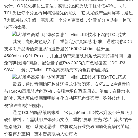
设计、OD优化和仿生算法，实现分区间光线干扰降低40%。同时，
TCL为让每个分区得到精准控光的能力，它从光线产生到屏幕，通过
7大底层技术升级，实现每一个分区更高效，让背光分区达到一区顶
多区的效果。
其次，亮度与色彩入手，重新定义“真实感”标准。通过绚彩XDR
技术将产品峰值亮度从行业普遍的1600-2400nits提升至
4500nits（Q9L Pro），并通过动态亮度映射延长高亮持续时间，避
免“瞬时过曝”问题。配合量子点Pro 2025的广色域覆盖（DCI-P3
98%），解决了Mini LED在高亮场景下的色彩断层缺陷。
最后，通过音画协同构建沉浸式体验闭环。安桥2.1.2声道音响
与TSR AI画质芯片的联动，实现声场自适应调节。例如，在播放电
影时，系统可依据画面明暗变化自动匹配声场强度，弥补传统电
视“音画割裂”的短板。
通过TCL的新品策略来看，它认为Mini LED技术升级不应局限于
硬件堆料，而需以用户体验为支点，重构“屏幕-控光-芯片-算法”的全
链路能力。这种系统化思维，或将成为行业突破同质化竞争的关键。
价格体系重构：技术普惠撬动大众市场